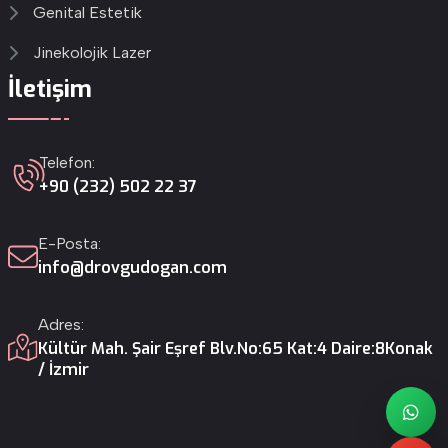
Genital Estetik
Jinekolojik Lazer
İletişim
Telefon:
+90 (232) 502 22 37
E-Posta:
info@drovgudogan.com
Adres:
Kültür Mah. Şair Eşref Blv.
No:65 Kat:4 Daire:8
Konak
/ İzmir