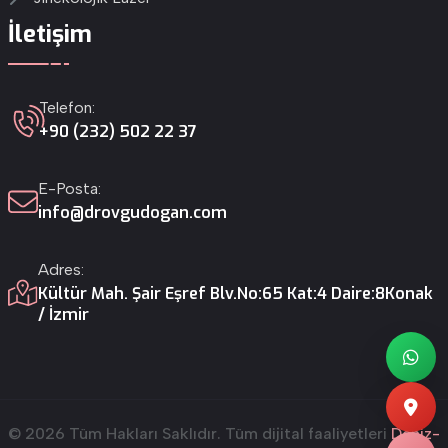
İletişim
Telefon:
+90 (232) 502 22 37
E-Posta:
info@drovgudogan.com
Adres:
Kültür Mah. Şair Eşref Blv.
No:65 Kat:4 Daire:8
Konak
/ İzmir
© 2026 Tüm Hakları Saklıdır. Tüm dijital faaliyetleri
Deniz-