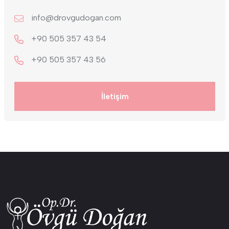
info@drovgudogan.com
+90 505 357 43 54
+9‎0 505 357 43 56
İletişim