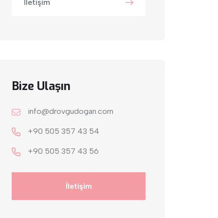
İletişim
Bize Ulaşın
info@drovgudogan.com
+90 505 357 43 54
+9‎0 505 357 43 56
İletişim