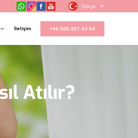
İletişim
+90 505 357 43 54
sıl
Atılır?