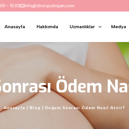
00 - 15:00
info@drovgudogan.com
Anasayfa
Hakkımda
Uzmanlıklar
Medya
Sonrası
Ödem
Na
Anasayfa
/
Blog
/
Doğum
Sonrası
Ödem
Nasıl
Atılır?