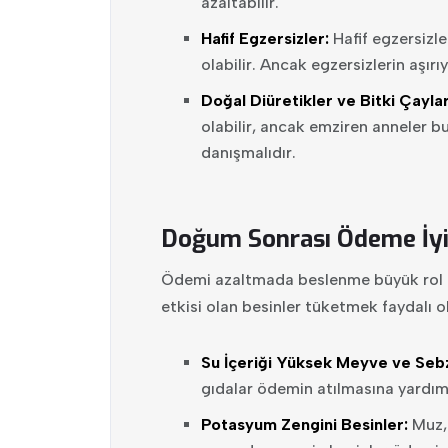
azaltabilir.
Hafif Egzersizler:
Hafif egzersizl
olabilir. Ancak egzersizlerin aşı
Doğal Diüretikler ve Bitki Çaylar
olabilir, ancak emziren anneler b
danışmalıdır.
Doğum Sonrası Ödeme İyi 
Ödemi azaltmada beslenme büyük rol oy
etkisi olan besinler tüketmek faydalı ol
Su İçeriği Yüksek Meyve ve Sebz
gıdalar ödemin atılmasına yardımcı
Potasyum Zengini Besinler:
Muz,